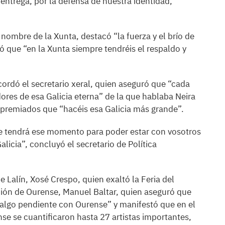
 entrega, por la defensa de nuestra identidad,
 nombre de la Xunta, destacó “la fuerza y el brío de
ó que “en la Xunta siempre tendréis el respaldo y
cordó el secretario xeral, quien aseguró que “cada
ores de esa Galicia eterna” de la que hablaba Neira
os premiados que “hacéis esa Galicia más grande”.
re tendrá ese momento para poder estar con vosotros
licia”, concluyó el secretario de Política
e Lalín, Xosé Crespo, quien exaltó la Feria del
ación de Ourense, Manuel Baltar, quien aseguró que
s algo pendiente con Ourense” y manifestó que en el
se se cuantificaron hasta 27 artistas importantes,