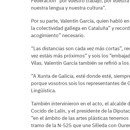
Federación “por vuestro trabajo, por vuestra
nuestra lengua y nuestra cultura”.
Por su parte, Valentín García, quien habló en
la colectividad gallega en Cataluña” y record
acogimiento” necesario.
“Las distancias son cada vez más cortas”, re
vez estáis más próximos” y sois los “embajad
Vilas. Valentín García también se refirió a l
“A Xunta de Galicia, esté donde esté, siemp
porque vosotros sois los representantes de Ga
Lingüística.
También intervinieron en el acto, el alcalde d
Cocido de Lalín, y el presidente de la Diput
“en el ámbito de las artes plásticas tenemo
tramo de la N-525 que une Silleda con Ouren