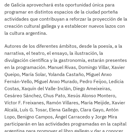
de Galicia aprovechará esta oportunidad única para
programar en distintos espacios de la ciudad porteña
actividades que contribuyan a reforzar la proyección de la
creación cultural gallega y a establecer nuevos lazos con
la cultura argentina.
Autores de los diferentes ámbitos, desde la poesía, a la
narrativa, el teatro, el ensayo, la ilustración, la
divulgación científica y la gastronomía, estarán presentes
en la programación. Manuel Rivas, Domingo Villar, Xavier
Queipo, María Solar, Yolanda Castaño, Miguel Anxo
Fernán-Vello, Miguel Anxo Murado, Pedro Feijoo, Ledicia
Costas, Xaquín del Valle-Inclán, Diego Ameixeiras,
Cesáreo Sánchez, Chus Pato, Xesús Alonso Montero,
Víctor F. Freixanes, Ramón Villares, María Meijide, Xavier
Alcalá, Luís G. Tosar, Elena Gallego, Clara Gayo, Antón
Lopo, Benigno Campos, Ángel Carracedo y Jorge Mira
participarán en las actividades programadas en la capital
argentina para promover el libro gallego y dar a conocer