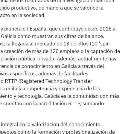
cia de los resultados de la investigación realizada
ejido productivo, de manera que se valorice la
acto en la sociedad.
ar y pionera en España, que contribuye desde 2016 a
Galicia como muestran sus cifras de balance.
, la llegada al mercado de 13 de ellos (10 ‘spin-
, la creación de más de 120 empleos o la captación de
anciación pública-privada. Además, actualmente hay
encia de conocimiento en Galicia a través del
vos específicos, además de facilitarles
ado RTTP (Registered Technology Transfer
 acredita la competencia y experiencia de los
miento y tecnología. Galicia es la comunidad con más
ue cuentan con la acreditación RTTP, sumando
ntegral en la valorización del conocimiento,
spectos como la formación y profesionalización de