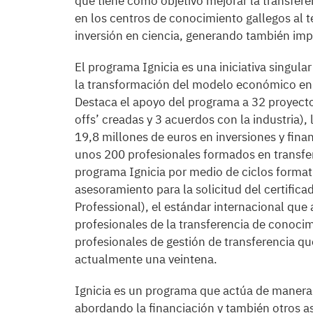
que tiene como objetivo mejorar la transferen
en los centros de conocimiento gallegos al t
inversión en ciencia, generando también imp
El programa Ignicia es una iniciativa singul
la transformación del modelo económico en 
Destaca el apoyo del programa a 32 proyectos
offs’ creadas y 3 acuerdos con la industria)
19,8 millones de euros en inversiones y fin
unos 200 profesionales formados en transfer
programa Ignicia por medio de ciclos formati
asesoramiento para la solicitud del certific
Professional), el estándar internacional que
profesionales de la transferencia de conoci
profesionales de gestión de transferencia q
actualmente una veintena.
Ignicia es un programa que actúa de manera i
abordando la financiación y también otros a