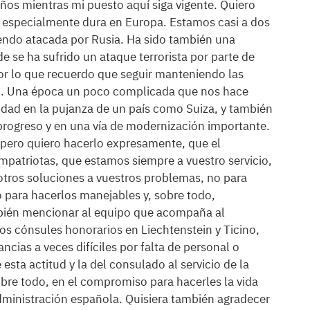
ños mientras mi puesto aquí siga vigente. Quiero
 especialmente dura en Europa. Estamos casi a dos
iendo atacada por Rusia. Ha sido también una
 se ha sufrido un ataque terrorista por parte de
or lo que recuerdo que seguir manteniendo las
o. Una época un poco complicada que nos hace
idad en la pujanza de un país como Suiza, y también
progreso y en una vía de modernización importante.
, pero quiero hacerlo expresamente, que el
mpatriotas, que estamos siempre a vuestro servicio,
otros soluciones a vuestros problemas, no para
o para hacerlos manejables y, sobre todo,
mbién mencionar al equipo que acompaña al
os cónsules honorarios en Liechtenstein y Ticino,
ncias a veces difíciles por falta de personal o
sta actitud y la del consulado al servicio de la
obre todo, en el compromiso para hacerles la vida
Administración española. Quisiera también agradecer