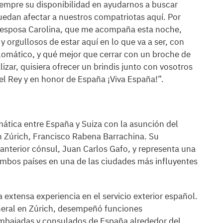
siempre su disponibilidad en ayudarnos a buscar
edan afectar a nuestros compatriotas aquí. Por
i esposa Carolina, que me acompaña esta noche,
orgullosos de estar aquí en lo que va a ser, con
lomático, y qué mejor que cerrar con un broche de
lizar, quisiera ofrecer un brindis junto con vosotros
el Rey y en honor de España ¡Viva España!”.
mática entre España y Suiza con la asunción del
n Zúrich, Francisco Rabena Barrachina. Su
nterior cónsul, Juan Carlos Gafo, y representa una
 ambos países en una de las ciudades más influyentes
extensa experiencia en el servicio exterior español.
eral en Zúrich, desempeñó funciones
mbajadas y consulados de España alrededor del