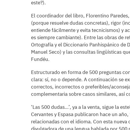
este?).
El coordinador del libro, Florentino Paredes,
(porque resuelve dudas concretas), rigor (inc
entiende fácilmente y evita tecnicismos) y ac
es siempre cambiante). Entre las obras de ref
Ortografía y el Diccionario Panhispánico de 
Manuel Seco) y las consultas lingüísticas que
Fundéu.
Estructurado en forma de 500 preguntas con
clara: sí, no o depende. A continuación se e
correctos, incorrectos o preferibles/aconse
complementaria sobre casos similares, así
‘Las 500 dudas…’, ya a la venta, sigue la este
Cervantes y Espasa publicaron hace un año, y
relacionadas con el idioma. Con esta nueva o
divulgadora de una lengua hablada por 500 m