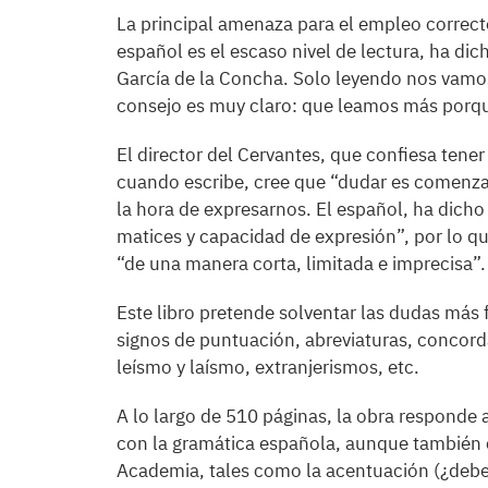
La principal amenaza para el empleo correct
español es el escaso nivel de lectura, ha dic
García de la Concha. Solo leyendo nos vam
consejo es muy claro: que leamos más porque
El director del Cervantes, que confiesa tener
cuando escribe, cree que “dudar es comenza
la hora de expresarnos. El español, ha dicho
matices y capacidad de expresión”, por lo
“de una manera corta, limitada e imprecisa”.
Este libro pretende solventar las dudas más f
signos de puntuación, abreviaturas, concor
leísmo y laísmo, extranjerismos, etc.
A lo largo de 510 páginas, la obra responde 
con la gramática española, aunque también c
Academia, tales como la acentuación (¿debem