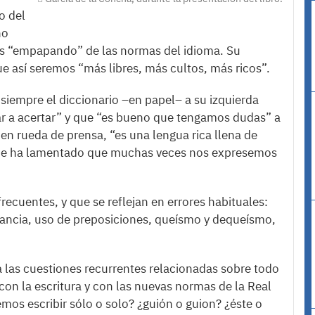
o del
ho
os “empapando” de las normas del idioma. Su
 así seremos “más libres, más cultos, más ricos”.
 siempre el diccionario –en papel– a su izquierda
r a acertar” y que “es bueno que tengamos dudas” a
 en rueda de prensa, “es una lengua rica llena de
 que ha lamentado que muchas veces nos expresemos
recuentes, y que se reflejan en errores habituales:
dancia, uso de preposiciones, queísmo y dequeísmo,
a las cuestiones recurrentes relacionadas sobre todo
on la escritura y con las nuevas normas de la Real
os escribir sólo o solo? ¿guión o guion? ¿éste o