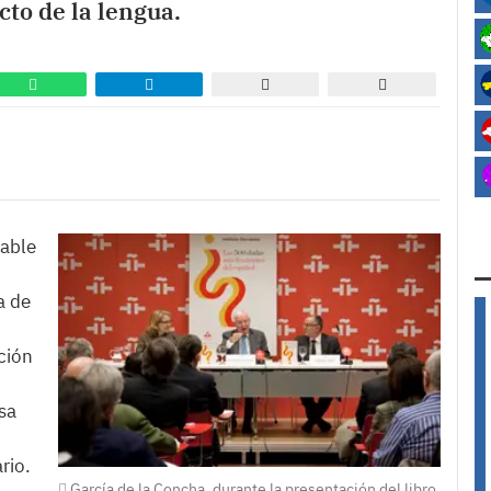
to de la lengua.
hable
a de
ción
asa
rio.
García de la Concha, durante la presentación del libro.