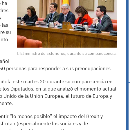
e ha
dres
s
 las
re su
untó
0
El ministro de Exteriores, durante su comparecencia.
pañol
50 personas para responder a sus preocupaciones.
spañola este martes 20 durante su comparecencia en
e los Diputados, en la que analizó el momento actual
no Unido de la Unión Europea, el futuro de Europa y
inente.
tir “lo menos posible” el impacto del Brexit y
frutan (especialmente los sociales y de