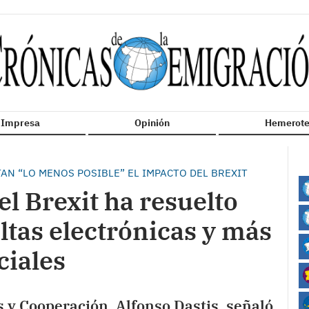
n Impresa
Opinión
Hemerote
AN “LO MENOS POSIBLE” EL IMPACTO DEL BREXIT
el Brexit ha resuelto
tas electrónicas y más
ciales
s y Cooperación, Alfonso Dastis, señaló