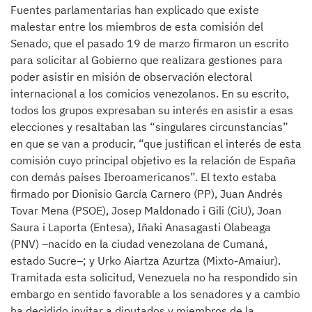
Fuentes parlamentarias han explicado que existe
malestar entre los miembros de esta comisión del
Senado, que el pasado 19 de marzo firmaron un escrito
para solicitar al Gobierno que realizara gestiones para
poder asistir en misión de observación electoral
internacional a los comicios venezolanos. En su escrito,
todos los grupos expresaban su interés en asistir a esas
elecciones y resaltaban las “singulares circunstancias”
en que se van a producir, “que justifican el interés de esta
comisión cuyo principal objetivo es la relación de España
con demás países Iberoamericanos”. El texto estaba
firmado por Dionisio García Carnero (PP), Juan Andrés
Tovar Mena (PSOE), Josep Maldonado i Gili (CiU), Joan
Saura i Laporta (Entesa), Iñaki Anasagasti Olabeaga
(PNV) –nacido en la ciudad venezolana de Cumaná,
estado Sucre–; y Urko Aiartza Azurtza (Mixto-Amaiur).
Tramitada esta solicitud, Venezuela no ha respondido sin
embargo en sentido favorable a los senadores y a cambio
ha decidido invitar a diputados y miembros de la