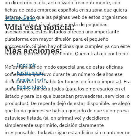
un directorio al día, actualizado frecuentemente, con
fichas de cada empresa española en su zona que quiera
listarse. Dado que las páginas web de estos organismos
Más opciones
tienen mucho más alcance que la de pequeñas
Vota esta noticia:
asociaciones, estos listados ofrecen una importante
plataforma con mayor difusión para el pequeño
empresario. Si bien hay oficinas que cumplen ya con este
Más acciones:
cometido, no es muy frecuente. Queda trabajo por hacer.
Imprimir
Me es familiar de modo especial una de estas oficinas
Enviar email
comerciales que tuvo durante un número de años ese
Ampliar texto
directorio del que hablo (entonces en forma impresa). Era
Reducir texto
sumamente útil para todos (para los empresarios en el
listado y para los que buscaban proveedores, servicios, o
productos). De repente dejó de estar disponible. Se alegó
que había quienes se habían quejado de que su empresa
estuviese listada (sí, en afirmativo) y decidieron
simplemente suprimirlo, decisión claramente
irresponsable. Todavía sigue esta oficina sin mantener un