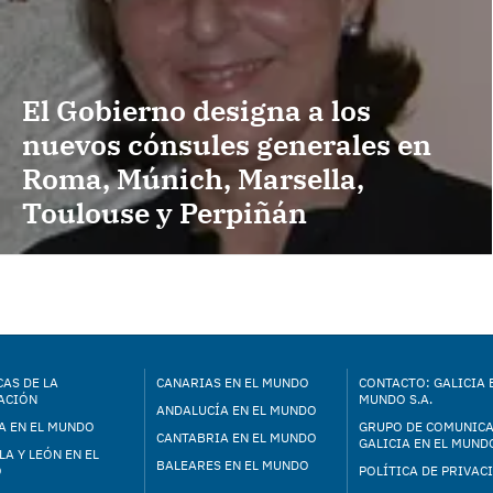
El Gobierno designa a los
nuevos cónsules generales en
Roma, Múnich, Marsella,
Toulouse y Perpiñán
AS DE LA
CANARIAS EN EL MUNDO
CONTACTO: GALICIA 
ACIÓN
MUNDO S.A.
ANDALUCÍA EN EL MUNDO
A EN EL MUNDO
GRUPO DE COMUNIC
CANTABRIA EN EL MUNDO
GALICIA EN EL MUNDO
LA Y LEÓN EN EL
BALEARES EN EL MUNDO
O
POLÍTICA DE PRIVAC