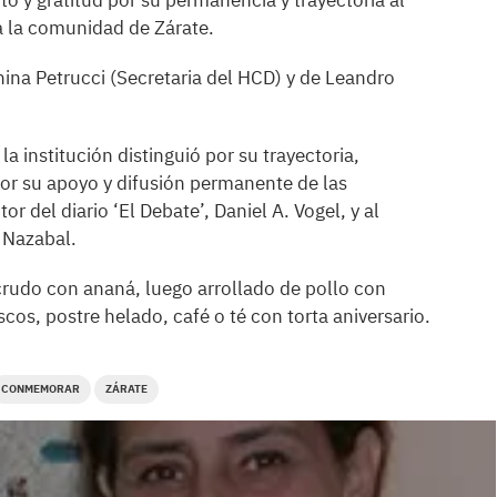
 y gratitud por su permanencia y trayectoria al
da la comunidad de Zárate.
nina Petrucci (Secretaria del HCD) y de Leandro
a institución distinguió por su trayectoria,
r su apoyo y difusión permanente de las
or del diario ‘El Debate’, Daniel A. Vogel, y al
s Nazabal.
rudo con ananá, luego arrollado de pollo con
scos, postre helado, café o té con torta aniversario.
CONMEMORAR
ZÁRATE