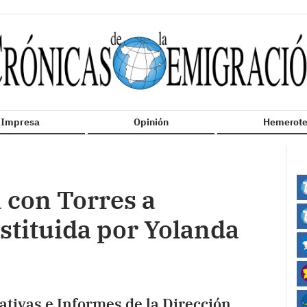
n Impresa
Opinión
Hemerote
a con Torres a
stituida por Yolanda
tivas e Informes de la Dirección