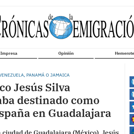
n Impresa
Opinión
Hemerote
VENEZUELA, PANAMÁ O JAMAICA
co Jesús Silva
aba destinado como
España en Guadalajara
a ciudad de Guadalajara (México), Jesús