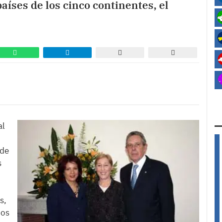
íses de los cinco continentes, el
al
 de
s
s,
ios