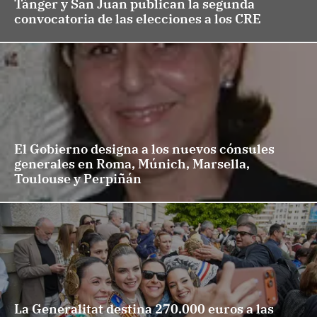
Tánger y San Juan publican la segunda
convocatoria de las elecciones a los CRE
El Gobierno designa a los nuevos cónsules
generales en Roma, Múnich, Marsella,
Toulouse y Perpiñán
La Generalitat destina 270.000 euros a las