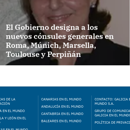
El Gobierno designa a los
nuevos cónsules generales en
Roma, Múnich, Marsella,
Toulouse y Perpiñán
AS DE LA
CANARIAS EN EL MUNDO
CONTACTO: GALICIA 
ACIÓN
MUNDO S.A.
ANDALUCÍA EN EL MUNDO
A EN EL MUNDO
GRUPO DE COMUNIC
CANTABRIA EN EL MUNDO
GALICIA EN EL MUNDO
LA Y LEÓN EN EL
BALEARES EN EL MUNDO
O
POLÍTICA DE PRIVAC
IAS EN EL MUNDO