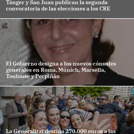
Tánger y San Juan publican la segunda
convocatoria de las elecciones a los CRE
El Gobierno designa a los nuevos cónsules
generales en Roma, Múnich, Marsella,
Toulouse y Perpiñán
La Generalitat destina 270.000 euros a las