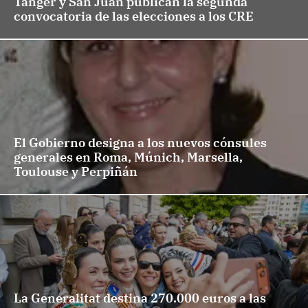
Tánger y San Juan publican la segunda
convocatoria de las elecciones a los CRE
El Gobierno designa a los nuevos cónsules
generales en Roma, Múnich, Marsella,
Toulouse y Perpiñán
La Generalitat destina 270.000 euros a las