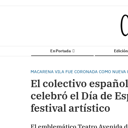
En Portada
Edició
MACARENA VILA FUE CORONADA COMO NUEVA R
El colectivo españo
celebró el Día de E
festival artístico
El emblemático Teatro Avenida d