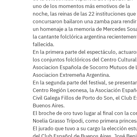
uno de los momentos más emotivos de la
noche, las reinas de las 22 instituciones que
concursaron bailaron una zamba para rendir
un homenaje a la memoria de Mercedes Sos
la cantante folclórica argentina recientemen
fallecida.
En la primera parte del espectáculo, actuar
los conjuntos folclóricos del Centro Cultural
Asociacion Española de Socorro Mutuos de Li
Asociacion Extremeña Argentina.
En la segunda parte del festival, se presentar
Centro Región Leonesa, la Asociación Españo
Civil Galega Fillos de Porto do Son, el Club E
Buenos Aires.
El broche de oro tuvo lugar al final con la c
Noelia Grasso Trípodi, como primera prince
El jurado que tuvo a su cargo la elección es
del Club Español de Buenos Aires, José Beni