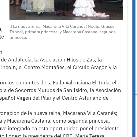
La nueva reina, Macarena Vila Caranés; Noelia Grasso
a,
Trípodi, primera princesa; y Macarena Castana, segunda
te
princesa.
on
 de Andalucía, la Asociación Hijos de Zas; la
ncoln, el Centro Montañés, el Círculo Aragón y la
on los conjuntos de la Falla Valenciana El Turia, el
la de Socorros Mutuos de San Isidro, la Asociación
spañol Virgen del Pilar y el Centro Asturiano de
oronación de la nueva reina, Macarena Vila Caranés;
sa y Macarena Castana, como segunda princesa.
tuvo integrado en esta oportunidad por el presidente
to López; la presidenta del CRE, María Teresa