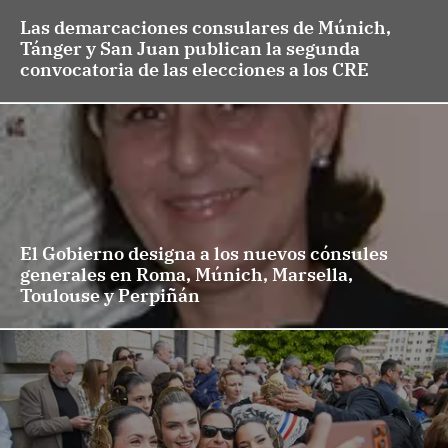
Las demarcaciones consulares de Múnich,
Tánger y San Juan publican la segunda
convocatoria de las elecciones a los CRE
El Gobierno designa a los nuevos cónsules
generales en Roma, Múnich, Marsella,
Toulouse y Perpiñán