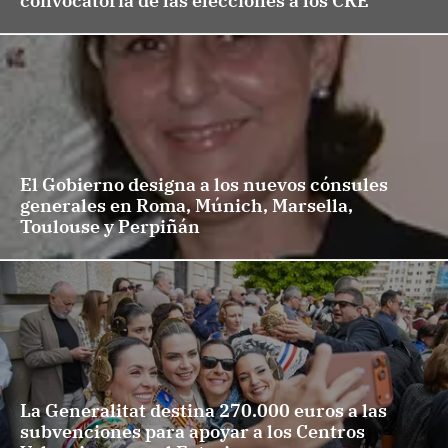
convocatoria de las elecciones a los CRE
El Gobierno designa a los nuevos cónsules
generales en Roma, Múnich, Marsella,
Toulouse y Perpiñán
La Generalitat destina 270.000 euros a las
subvenciones para apoyar a los Centros