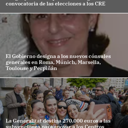
convocatoria de las elecciones a los CRE
El Gobierno designa a los nuevos cónsules
generales en Roma, Múnich, Marsella,
Toulouse y Perpiñán
La Generalitat destina 270.000 euros a las
subvenciones para apoyar a los Centros