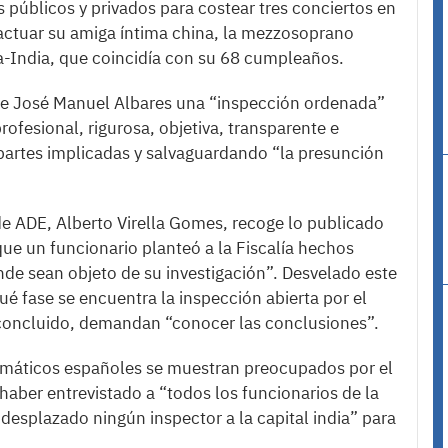
 públicos y privados para costear tres conciertos en
a actuar su amiga íntima china, la mezzosoprano
a-India, que coincidía con su 68 cumpleaños.
ige José Manuel Albares una “inspección ordenada”
rofesional, rigurosa, objetiva, transparente e
 partes implicadas y salvaguardando “la presunción
de ADE, Alberto Virella Gomes, recoge lo publicado
 que un funcionario planteó a la Fiscalía hechos
nde sean objeto de su investigación”. Desvelado este
é fase se encuentra la inspección abierta por el
r concluido, demandan “conocer las conclusiones”.
lomáticos españoles se muestran preocupados por el
haber entrevistado a “todos los funcionarios de la
desplazado ningún inspector a la capital india” para