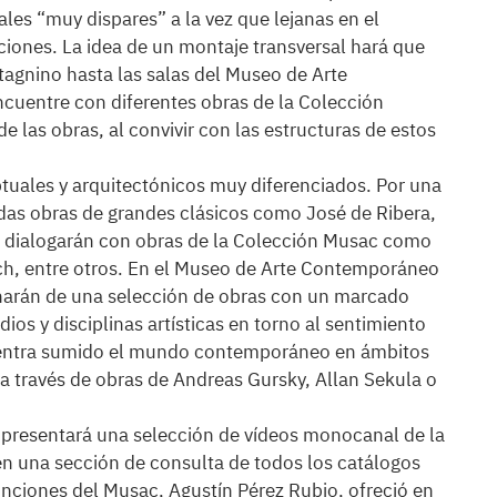
ales “muy dispares” a la vez que lejanas en el
ciones. La idea de un montaje transversal hará que
tagnino hasta las salas del Museo de Arte
ncuentre con diferentes obras de la Colección
e las obras, al convivir con las estructuras de estos
ptuales y arquitectónicos muy diferenciados. Por una
adas obras de grandes clásicos como José de Ribera,
r dialogarán con obras de la Colección Musac como
ch, entre otros. En el Museo de Arte Contemporáneo
lenarán de una selección de obras con un marcado
ios y disciplinas artísticas en torno al sentimiento
cuentra sumido el mundo contemporáneo en ámbitos
 a través de obras de Andreas Gursky, Allan Sekula o
e presentará una selección de vídeos monocanal de la
n una sección de consulta de todos los catálogos
funciones del Musac, Agustín Pérez Rubio, ofreció en