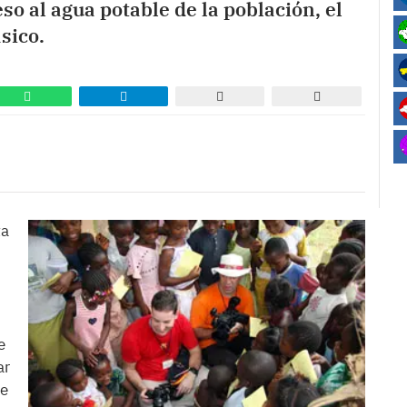
so al agua potable de la población, el
sico.
ta
e
ar
de