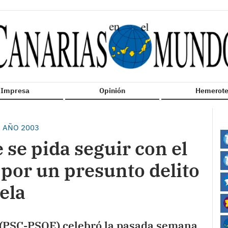
n Impresa
Opinión
Hemerote
L AÑO 2003
 se pida seguir con el
por un presunto delito
ela
s (PSC-PSOE) celebró la pasada semana