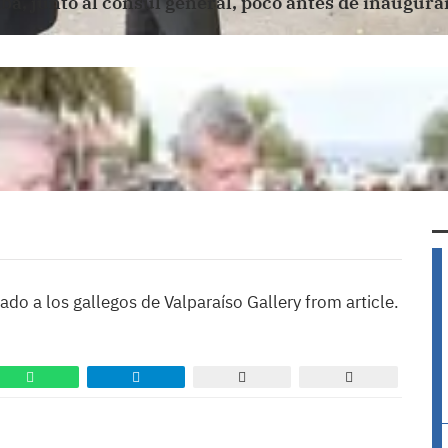
a, junto al cónsul general, poco antes de inaugurar
o a los gallegos de Valparaíso Gallery from article.