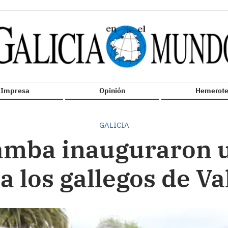
n Impresa
Opinión
Hemerote
GALICIA
amba inauguraron u
a los gallegos de Va