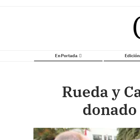
En Portada
Edició
Rueda y C
donado 