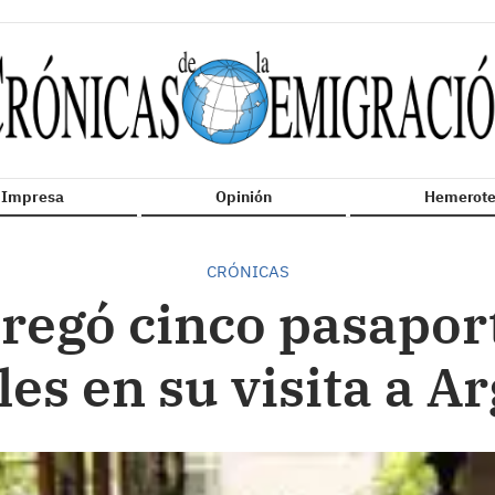
n Impresa
Opinión
Hemerote
CRÓNICAS
tregó cinco pasaport
es en su visita a A