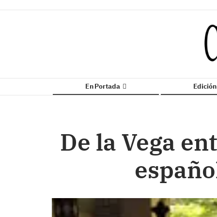
En Portada
Edició
De la Vega en
español