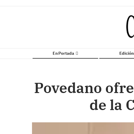
En Portada
Edició
Povedano ofrec
de la