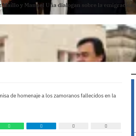
 Maíllo y Manuel Uña dialogan sobre la emigración
 misa de homenaje a los zamoranos fallecidos en la