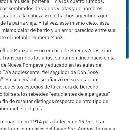
istoria musical porteña. “Y a los cuatro rumbos,
ecos sembrados de vidrios y latas y de hombres
os atados a la cabeza y muchachos argentinos que
e la patria vieja. Y tal vez, este mismo cielo, esta
l mismo calor de barrio y un amor parecido entre sus
te el inefable Homero Manzi.
lido Manzione– no era hijo de Buenos Aires, sino
. Transcurridos los años, su numen lírico nació en la
o de Nueva Pompeya y educado en las aulas del
i”.Ya adolescente, fiel seguidor de Don José
a”. En su cenáculo se afianzó en su vocación
espués los estudios de la carrera de Derecho,
ribirse a los rebeldes “estudiantes de alpargatas”
 fin de resaltar distingos respecto de otro tipo de
obernantes del país.
lo –nacido en 1914 para fallecer en 1975–, eran
 postreros compases del tango
Sur
. Ambos, letrista y