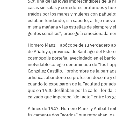
Sur
, una de las joyas imprescindibles de la h
casas sin salas y corredores profundos y hu
traídos por los mares y mujeres con pañuel
estaban fundando, sin saberlo, al hijo nuevo d
misma mañana y las estrellas de siempre y e
gentes sencillas”, proseguía emocionadamen
Homero Manzi –apócope de su verdadero apel
de Añatuya, provincia de Santiago del Estero
cosmópolis porteña, avecindado en el barri
inolvidable colegio denominado de “los Lupp
González Castillo, “prohombre de la barriad
artística: abandonó su profesión docente y d
cuando lo expulsaron de la Facultad por adsc
que en 1930 desfilaban por la calle Florida, a
calzado que imperaba “de facto” entre los g
A fines de 1947, Homero Manzi y Aníbal Troi
físicamente dos “gordos” que retocaban los