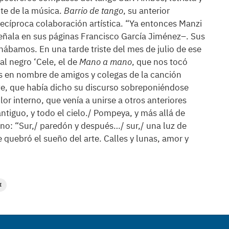
nte de la música.
Barrio de tango
, su anterior
cíproca colaboración artística. “Ya entonces Manzi
ñala en sus páginas Francisco García Jiménez–. Sus
bamos. En una tarde triste del mes de julio de ese
l negro ‘Cele, el de
Mano a mano
, que nos tocó
s en nombre de amigos y colegas de la canción
rte, que había dicho su discurso sobreponiéndose
or interno, que venía a unirse a otros anteriores
tiguo, y todo el cielo./ Pompeya, y más allá de
rno: “Sur,/ paredón y después…/ sur,/ una luz de
 quebró el sueño del arte. Calles y lunas, amor y
I