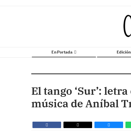
En Portada
Edició
El tango ‘Sur’: let
música de Aníbal T