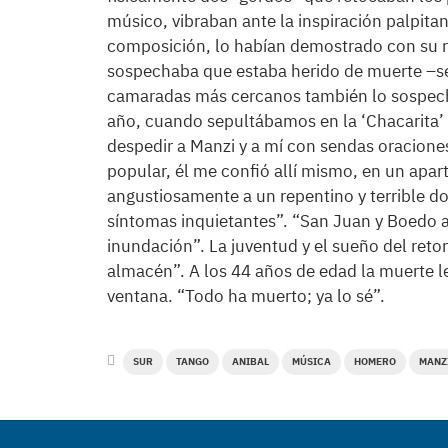
músico, vibraban ante la inspiración palpita
composición, lo habían demostrado con su re
sospechaba que estaba herido de muerte –se
camaradas más cercanos también lo sospechá
año, cuando sepultábamos en la ‘Chacarita’ a
despedir a Manzi y a mí con sendas oracione
popular, él me confió allí mismo, en un apa
angustiosamente a un repentino y terrible dol
síntomas inquietantes”. “San Juan y Boedo an
inundación”. La juventud y el sueño del reto
almacén”. A los 44 años de edad la muerte le
ventana. “Todo ha muerto; ya lo sé”.
SUR
TANGO
ANIBAL
MÚSICA
HOMERO
MANZ