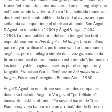
transeúnte aquieta la mirada cordial en el ‘long-play’ que
está centrando la vidriera. Su carátula colorida muestra a
dos hombres inconfundibles de la ciudad avanzando por
señalada calle que tiene el obelisco al fondo. Son Ángel
D’Agostino (nacido en 1900) y Ángel Vargas (1904-
1959). La frase publicitaria del sello fonográfico brota
espontáneamente:
Dos ángeles del tango
. Uno de ellos,
para mayor ratificación, pertenece ya al arcano mundo
angélico: pero el milagro simple de la voz grabada le da
firme credencial de presencia en este mundo”, leemos en
las insoslayables páginas escritas por el compositor y
tangófilo Francisco García Jiménez en
Así nacieron los
tangos
, Ediciones Corregidor, Buenos Aires, 1980.
Ángel D’Agostino nos ofrece sus floreados compases
desde su teclado. Angelito Vargas, el “porteñísimo”
incesante, está cantando: “Yo soy del barrio de Tres
Esquinas,/ viejo baluarte de un arrabal/ donde florecen