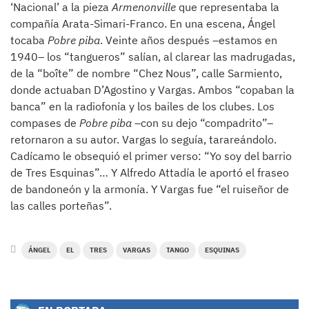
‘Nacional’ a la pieza
Armenonville
que representaba la
compañía Arata-Simari-Franco. En una escena, Ángel
tocaba
Pobre piba
. Veinte años después –estamos en
1940– los “tangueros” salían, al clarear las madrugadas,
de la “boîte” de nombre “Chez Nous”, calle Sarmiento,
donde actuaban D’Agostino y Vargas. Ambos “copaban la
banca” en la radiofonía y los bailes de los clubes. Los
compases de
Pobre piba
–con su dejo “compadrito”–
retornaron a su autor. Vargas lo seguía, tarareándolo.
Cadícamo le obsequió el primer verso: “Yo soy del barrio
de Tres Esquinas”… Y Alfredo Attadía le aportó el fraseo
de bandoneón y la armonía. Y Vargas fue “el ruiseñor de
las calles porteñas”.
ÁNGEL
EL
TRES
VARGAS
TANGO
ESQUINAS