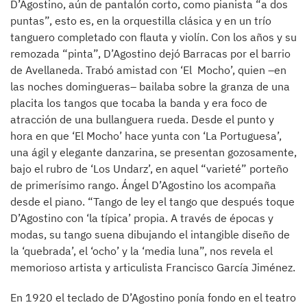
D’Agostino, aún de pantalón corto, como pianista “a dos
puntas”, esto es, en la orquestilla clásica y en un trío
tanguero completado con flauta y violín. Con los años y su
remozada “pinta”, D’Agostino dejó Barracas por el barrio
de Avellaneda. Trabó amistad con ‘El Mocho’, quien –en
las noches domingueras– bailaba sobre la granza de una
placita los tangos que tocaba la banda y era foco de
atracción de una bullanguera rueda. Desde el punto y
hora en que ‘El Mocho’ hace yunta con ‘La Portuguesa’,
una ágil y elegante danzarina, se presentan gozosamente,
bajo el rubro de ‘Los Undarz’, en aquel “varieté” porteño
de primerísimo rango. Ángel D’Agostino los acompaña
desde el piano. “Tango de ley el tango que después toque
D’Agostino con ‘la típica’ propia. A través de épocas y
modas, su tango suena dibujando el intangible diseño de
la ‘quebrada’, el ‘ocho’ y la ‘media luna”, nos revela el
memorioso artista y articulista Francisco García Jiménez.
En 1920 el teclado de D’Agostino ponía fondo en el teatro