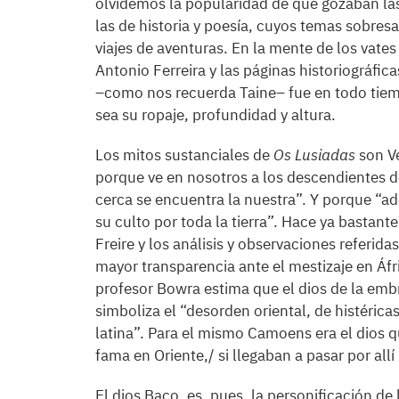
olvidemos la popularidad de que gozaban la
las de historia y poesía, cuyos temas sobres
viajes de aventuras. En la mente de los vate
Antonio Ferreira y las páginas historiográfi
–como nos recuerda Taine– fue en todo tiemp
sea su ropaje, profundidad y altura.
Los mitos sustanciales de
Os Lusiadas
son Ve
porque ve en nosotros a los descendientes d
cerca se encuentra la nuestra”. Y porque “a
su culto por toda la tierra”. Hace ya bastant
Freire y los análisis y observaciones referi
mayor transparencia ante el mestizaje en Áfric
profesor Bowra estima que el dios de la embr
simboliza el “desorden oriental, de histérica
latina”. Para el mismo Camoens era el dios q
fama en Oriente,/ si llegaban a pasar por all
El dios Baco, es, pues, la personificación 