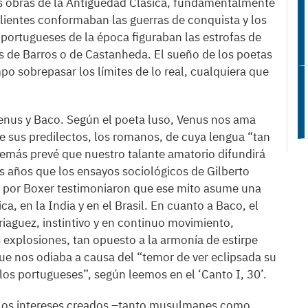
s obras de la Antigüedad Clásica, fundamentalmente
alientes conformaban las guerras de conquista y los
s portugueses de la época figuraban las estrofas de
cas de Barros o de Castanheda. El sueño de los poetas
o sobrepasar los límites de lo real, cualquiera que
nus y Baco. Según el poeta luso, Venus nos ama
e sus predilectos, los romanos, de cuya lengua “tan
demás prevé que nuestro talante amatorio difundirá
es años que los ensayos sociológicos de Gilberto
das por Boxer testimoniaron que ese mito asume una
a, en la India y en el Brasil. En cuanto a Baco, el
iaguez, instintivo y en continuo movimiento,
s explosiones, tan opuesto a la armonía de estirpe
ue nos odiaba a causa del “temor de ver eclipsada su
í los portugueses”, según leemos en el ‘Canto I, 30’.
de los intereses creados –tanto musulmanes como