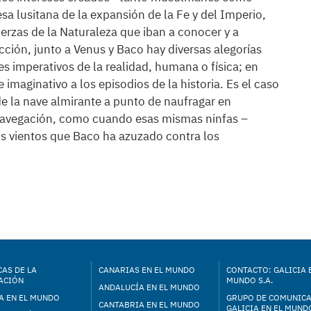
sa lusitana de la expansión de la Fe y del Imperio,
erzas de la Naturaleza que iban a conocer y a
acción, junto a Venus y Baco hay diversas alegorías
s imperativos de la realidad, humana o física; en
e imaginativo a los episodios de la historia. Es el caso
e la nave almirante a punto de naufragar en
avegación, como cuando esas mismas ninfas –
os vientos que Baco ha azuzado contra los
AS DE LA
CANARIAS EN EL MUNDO
CONTACTO: GALICIA 
ACIÓN
MUNDO S.A.
ANDALUCÍA EN EL MUNDO
A EN EL MUNDO
GRUPO DE COMUNIC
CANTABRIA EN EL MUNDO
GALICIA EN EL MUNDO