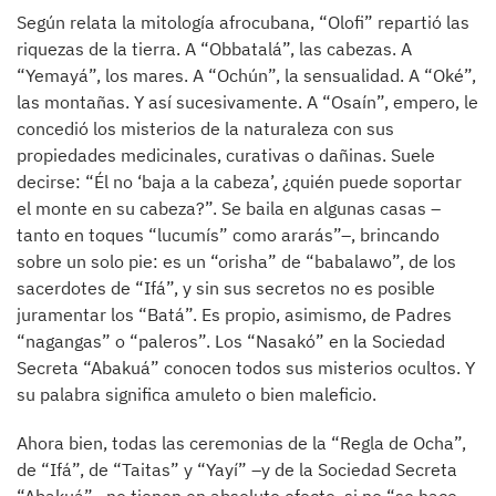
Según relata la mitología afrocubana, “Olofi” repartió las
riquezas de la tierra. A “Obbatalá”, las cabezas. A
“Yemayá”, los mares. A “Ochún”, la sensualidad. A “Oké”,
las montañas. Y así sucesivamente. A “Osaín”, empero, le
concedió los misterios de la naturaleza con sus
propiedades medicinales, curativas o dañinas. Suele
decirse: “Él no ‘baja a la cabeza’, ¿quién puede soportar
el monte en su cabeza?”. Se baila en algunas casas –
tanto en toques “lucumís” como ararás”–, brincando
sobre un solo pie: es un “orisha” de “babalawo”, de los
sacerdotes de “Ifá”, y sin sus secretos no es posible
juramentar los “Batá”. Es propio, asimismo, de Padres
“nagangas” o “paleros”. Los “Nasakó” en la Sociedad
Secreta “Abakuá” conocen todos sus misterios ocultos. Y
su palabra significa amuleto o bien maleficio.
Ahora bien, todas las ceremonias de la “Regla de Ocha”,
de “Ifá”, de “Taitas” y “Yayí” –y de la Sociedad Secreta