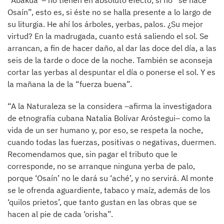
“Abakuá”– no tienen en absoluto efecto, si no “se hace
Osaín”, esto es, si éste no se halla presente a lo largo de
su liturgia. He ahí los árboles, yerbas, palos. ¿Su mejor
virtud? En la madrugada, cuanto está saliendo el sol. Se
arrancan, a fin de hacer daño, al dar las doce del día, a las
seis de la tarde o doce de la noche. También se aconseja
cortar las yerbas al despuntar el día o ponerse el sol. Y es
la mañana la de la “fuerza buena”.
“A la Naturaleza se la considera –afirma la investigadora
de etnografía cubana Natalia Bolívar Aróstegui– como la
vida de un ser humano y, por eso, se respeta la noche,
cuando todas las fuerzas, positivas o negativas, duermen.
Recomendamos que, sin pagar el tributo que le
corresponde, no se arranque ninguna yerba de palo,
porque ‘Osaín’ no le dará su ‘aché’, y no servirá. Al monte
se le ofrenda aguardiente, tabaco y maíz, además de los
‘quilos prietos’, que tanto gustan en las obras que se
hacen al pie de cada ‘orisha”.