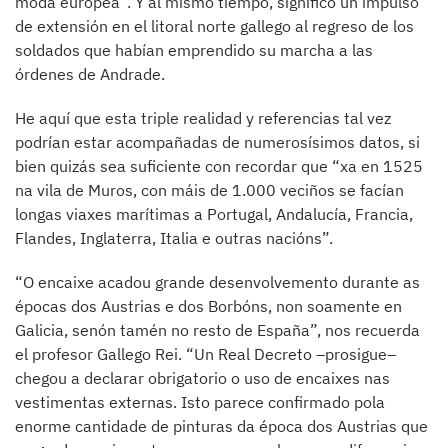
moda europea”. Y al mismo tiempo, significó un impulso
de extensión en el litoral norte gallego al regreso de los
soldados que habían emprendido su marcha a las
órdenes de Andrade.
He aquí que esta triple realidad y referencias tal vez
podrían estar acompañadas de numerosísimos datos, si
bien quizás sea suficiente con recordar que “xa en 1525
na vila de Muros, con máis de 1.000 veciños se facían
longas viaxes marítimas a Portugal, Andalucía, Francia,
Flandes, Inglaterra, Italia e outras nacións”.
“O encaixe acadou grande desenvolvemento durante as
épocas dos Austrias e dos Borbóns, non soamente en
Galicia, senón tamén no resto de España”, nos recuerda
el profesor Gallego Rei. “Un Real Decreto –prosigue–
chegou a declarar obrigatorio o uso de encaixes nas
vestimentas externas. Isto parece confirmado pola
enorme cantidade de pinturas da época dos Austrias que