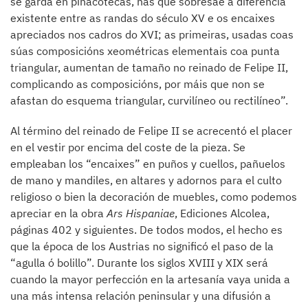
se garda en pinacotecas, nas que sobresae a diferencia
existente entre as randas do século XV e os encaixes
apreciados nos cadros do XVI; as primeiras, usadas coas
súas composicións xeométricas elementais coa punta
triangular, aumentan de tamaño no reinado de Felipe II,
complicando as composicións, por máis que non se
afastan do esquema triangular, curvilíneo ou rectilíneo”.
Al término del reinado de Felipe II se acrecentó el placer
en el vestir por encima del coste de la pieza. Se
empleaban los “encaixes” en puños y cuellos, pañuelos
de mano y mandiles, en altares y adornos para el culto
religioso o bien la decoración de muebles, como podemos
apreciar en la obra
Ars Hispaniae
, Ediciones Alcolea,
páginas 402 y siguientes. De todos modos, el hecho es
que la época de los Austrias no significó el paso de la
“agulla ó bolillo”. Durante los siglos XVIII y XIX será
cuando la mayor perfección en la artesanía vaya unida a
una más intensa relación peninsular y una difusión a