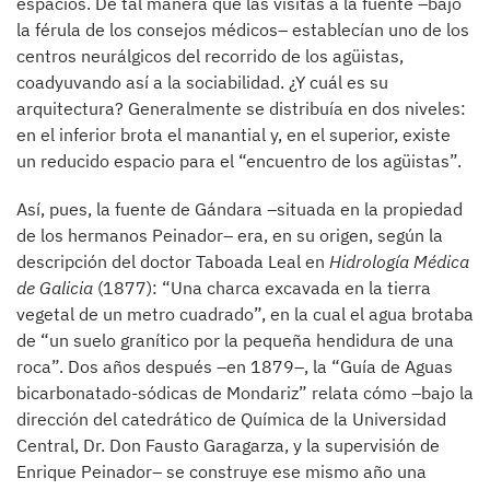
espacios. De tal manera que las visitas a la fuente –bajo
la férula de los consejos médicos– establecían uno de los
centros neurálgicos del recorrido de los agüistas,
coadyuvando así a la sociabilidad. ¿Y cuál es su
arquitectura? Generalmente se distribuía en dos niveles:
en el inferior brota el manantial y, en el superior, existe
un reducido espacio para el “encuentro de los agüistas”.
Así, pues, la fuente de Gándara –situada en la propiedad
de los hermanos Peinador– era, en su origen, según la
descripción del doctor Taboada Leal en
Hidrología Médica
de Galicia
(1877): “Una charca excavada en la tierra
vegetal de un metro cuadrado”, en la cual el agua brotaba
de “un suelo granítico por la pequeña hendidura de una
roca”. Dos años después –en 1879–, la “Guía de Aguas
bicarbonatado-sódicas de Mondariz” relata cómo –bajo la
dirección del catedrático de Química de la Universidad
Central, Dr. Don Fausto Garagarza, y la supervisión de
Enrique Peinador– se construye ese mismo año una