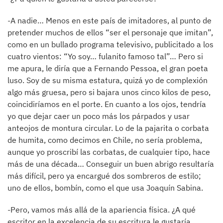
-A nadie… Menos en este país de imitadores, al punto de
pretender muchos de ellos “ser el personaje que imitan”,
como en un bullado programa televisivo, publicitado a los
cuatro vientos: “Yo soy… fulanito famoso tal”… Pero si
me apura, le diría que a Fernando Pessoa, el gran poeta
luso. Soy de su misma estatura, quizá yo de complexión
algo más gruesa, pero si bajara unos cinco kilos de peso,
coincidiríamos en el porte. En cuanto a los ojos, tendría
yo que dejar caer un poco más los párpados y usar
anteojos de montura circular. Lo de la pajarita o corbata
de humita, como decimos en Chile, no sería problema,
aunque yo proscribí las corbatas, de cualquier tipo, hace
más de una década… Conseguir un buen abrigo resultaría
más difícil, pero ya encargué dos sombreros de estilo;
uno de ellos, bombín, como el que usa Joaquín Sabina.
-Pero, vamos más allá de la apariencia física. ¿A qué
escritor en la excelencia de su escritura le gustaría