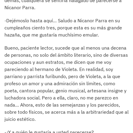
demás, cualquiera se sentiría halagado de parecerse a
Nicanor Parra.
-Dejémoslo hasta aquí… Saludo a Nicanor Parra en su
cumpleaños ciento tres, porque esta es su más grande
hazaña, que me gustaría muchísimo emular.
Bueno, paciente lector, sucede que al menos una decena
de personas, no solo del ámbito literario, sino de diversas
ocupaciones y aun estratos, me dicen que me voy
pareciendo al hermano de Violeta. En realidad, soy
parriano y parrista furibundo, pero de Violeta, a la que
profeso un amor y una admiración sin límites, como
poeta, cantora popular, genio musical, artesana insigne y
luchadora social. Pero a ella, claro, no me parezco en
nada… Ahora, esto de las semejanzas y los parecidos,
sobre todo físicos, se acerca más a la arbitrariedad que al
juicio estético.
-¿Y a quién le gustaría a usted parecerse?