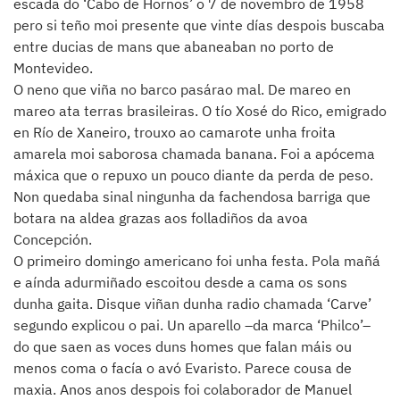
escada do ‘Cabo de Hornos’ o 7 de novembro de 1958
pero si teño moi presente que vinte días despois buscaba
entre ducias de mans que abaneaban no porto de
Montevideo.
O neno que viña no barco pasárao mal. De mareo en
mareo ata terras brasileiras. O tío Xosé do Rico, emigrado
en Río de Xaneiro, trouxo ao camarote unha froita
amarela moi saborosa chamada banana. Foi a apócema
máxica que o repuxo un pouco diante da perda de peso.
Non quedaba sinal ningunha da fachendosa barriga que
botara na aldea grazas aos folladiños da avoa
Concepción.
O primeiro domingo americano foi unha festa. Pola mañá
e aínda adurmiñado escoitou desde a cama os sons
dunha gaita. Disque viñan dunha radio chamada ‘Carve’
segundo explicou o pai. Un aparello –da marca ‘Philco’–
do que saen as voces duns homes que falan máis ou
menos coma o facía o avó Evaristo. Parece cousa de
maxia. Anos anos despois foi colaborador de Manuel