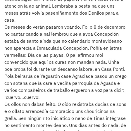
atención ía ao animal. Lembraba a besta na que uns
meses atrás volvía paseniñamente dos Denllos para a
casa.
Os meses do verán pasaron voando. Foi o 8 de decembro
no xantar cando a nai lembrou que a avoa Concepción
estaba de santo aínda que no calendario montevideano
non aparecía a Inmaculada Concepción. Poñía en letras
vermellas: Día de las playas. O pai afirmou moi
convencido que aquí os curas non mandan nada. Unha
boa proba foi durante un descanso laboral en Casa Ponti.
Pola beirarúa de Yaguarón case Agraciada pasou un crego
con sotana que ía cara a veciña parroquia da Aguada e
varios compañeiros de traballo ergueron a voz para dicir:
¡cuervo…cuervo!
Os ollos non daban feito. O oído rexistraba ducias de sons
e o olfato arrencedía compracido uns chouriciños na
grella. Sen ningún rito iniciático o neno de Tines intégrase
no sentimento montevideano. Uns días antes do nadal de