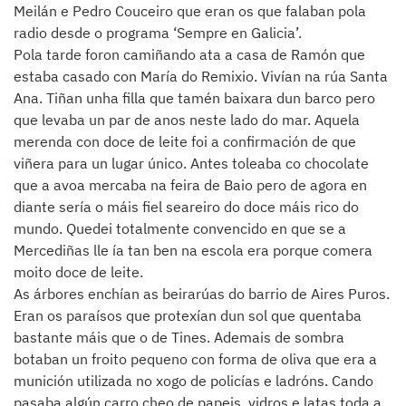
Meilán e Pedro Couceiro que eran os que falaban pola
radio desde o programa ‘Sempre en Galicia’.
Pola tarde foron camiñando ata a casa de Ramón que
estaba casado con María do Remixio. Vivían na rúa Santa
Ana. Tiñan unha filla que tamén baixara dun barco pero
que levaba un par de anos neste lado do mar. Aquela
merenda con doce de leite foi a confirmación de que
viñera para un lugar único. Antes toleaba co chocolate
que a avoa mercaba na feira de Baio pero de agora en
diante sería o máis fiel seareiro do doce máis rico do
mundo. Quedei totalmente convencido en que se a
Mercediñas lle ía tan ben na escola era porque comera
moito doce de leite.
As árbores enchían as beirarúas do barrio de Aires Puros.
Eran os paraísos que protexían dun sol que quentaba
bastante máis que o de Tines. Ademais de sombra
botaban un froito pequeno con forma de oliva que era a
munición utilizada no xogo de policías e ladróns. Cando
pasaba algún carro cheo de papeis, vidros e latas toda a