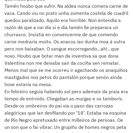
Tamén houbo que sufrir. Na aldea nunca comera carne de
vaca. Cando viu no prato unha zumenta costela de cuadril
quedou paralizado. Aquilo era horrible. Non entendía a
razón de que a nai día si e día tamén lle preparara un
churrasco. Insistía en convencerme de que comendo
carne medraría moito. Os anacos ían dunha moa á outra
pero non baixaban. O sangue escorregando...ah!...que
noxo. Houbo que botar man da inventiva xa que dona
Valentina non me deixaba saír da cociña sen rematar.
Menos mal que se me ocorreu ir agachando os anaquiños
mastigados nos petos do pantalón porque senón aínda
hoxe estaría na mesa.
En febreiro seguía habendo sol pero ademais da praia era
tempo de entroido. Chegaban as murgas e os tamborís.
Desde os ombreiros do pai vía o paso das carrozas
alegóricas que ían desfilando por ‘18’. Estaba na esquina
de Río Negro apretuxado entre milleiros de persoas. Oe
un son que o fai vibrar. Un grupiño de homes negros peta