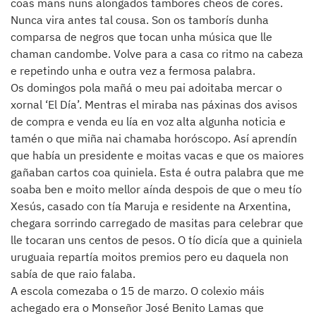
coas mans nuns alongados tambores cheos de cores.
Nunca vira antes tal cousa. Son os tamborís dunha
comparsa de negros que tocan unha música que lle
chaman candombe. Volve para a casa co ritmo na cabeza
e repetindo unha e outra vez a fermosa palabra.
Os domingos pola mañá o meu pai adoitaba mercar o
xornal ‘El Día’. Mentras el miraba nas páxinas dos avisos
de compra e venda eu lía en voz alta algunha noticia e
tamén o que miña nai chamaba horóscopo. Así aprendín
que había un presidente e moitas vacas e que os maiores
gañaban cartos coa quiniela. Esta é outra palabra que me
soaba ben e moito mellor aínda despois de que o meu tío
Xesús, casado con tía Maruja e residente na Arxentina,
chegara sorrindo carregado de masitas para celebrar que
lle tocaran uns centos de pesos. O tío dicía que a quiniela
uruguaia repartía moitos premios pero eu daquela non
sabía de que raio falaba.
A escola comezaba o 15 de marzo. O colexio máis
achegado era o Monseñor José Benito Lamas que