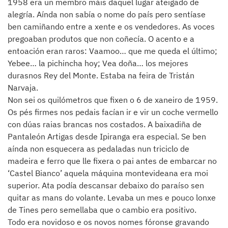
1958 era un membro máis daquel lugar ateigado de
alegría. Aínda non sabía o nome do país pero sentíase
ben camiñando entre a xente e os vendedores. As voces
pregoaban produtos que non coñecía. O acento e a
entoación eran raros: Vaamoo… que me queda el último;
Yebee… la pichincha hoy; Vea doña… los mejores
durasnos Rey del Monte. Estaba na feira de Tristán
Narvaja.
Non sei os quilómetros que fixen o 6 de xaneiro de 1959.
Os pés firmes nos pedais facían ir e vir un coche vermello
con dúas raias brancas nos costados. A baixadiña de
Pantaleón Artigas desde Ipiranga era especial. Se ben
aínda non esquecera as pedaladas nun triciclo de
madeira e ferro que lle fixera o pai antes de embarcar no
‘Castel Bianco’ aquela máquina montevideana era moi
superior. Ata podía descansar debaixo do paraíso sen
quitar as mans do volante. Levaba un mes e pouco lonxe
de Tines pero semellaba que o cambio era positivo.
Todo era novidoso e os novos nomes fóronse gravando