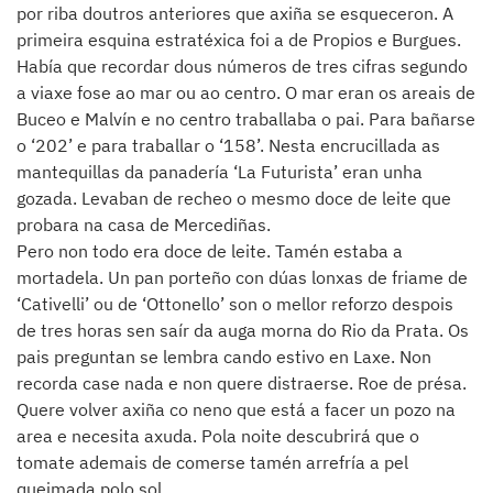
por riba doutros anteriores que axiña se esqueceron. A
primeira esquina estratéxica foi a de Propios e Burgues.
Había que recordar dous números de tres cifras segundo
a viaxe fose ao mar ou ao centro. O mar eran os areais de
Buceo e Malvín e no centro traballaba o pai. Para bañarse
o ‘202’ e para traballar o ‘158’. Nesta encrucillada as
mantequillas da panadería ‘La Futurista’ eran unha
gozada. Levaban de recheo o mesmo doce de leite que
probara na casa de Mercediñas.
Pero non todo era doce de leite. Tamén estaba a
mortadela. Un pan porteño con dúas lonxas de friame de
‘Cativelli’ ou de ‘Ottonello’ son o mellor reforzo despois
de tres horas sen saír da auga morna do Rio da Prata. Os
pais preguntan se lembra cando estivo en Laxe. Non
recorda case nada e non quere distraerse. Roe de présa.
Quere volver axiña co neno que está a facer un pozo na
area e necesita axuda. Pola noite descubrirá que o
tomate ademais de comerse tamén arrefría a pel
queimada polo sol.