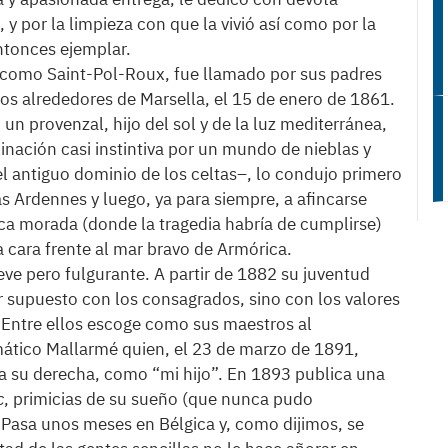
, y por la limpieza con que la vivió así como por la
ntonces ejemplar.
o como Saint-Pol-Roux, fue llamado por sus padres
los alrededores de Marsella, el 15 de enero de 1861.
un provenzal, hijo del sol y de la luz mediterránea,
linación casi instintiva por un mundo de nieblas y
l antiguo dominio de los celtas–, lo condujo primero
as Ardennes y luego, ya para siempre, a afincarse
ica morada (donde la tragedia habría de cumplirse)
a cara frente al mar bravo de Armórica.
eve pero fulgurante. A partir de 1882 su juventud
or supuesto con los consagrados, sino con los valores
. Entre ellos escoge como sus maestros al
omático Mallarmé quien, el 23 de marzo de 1891,
 a su derecha, como “mi hijo”. En 1893 publica una
c
, primicias de su sueño (que nunca pudo
”. Pasa unos meses en Bélgica y, como dijimos, se