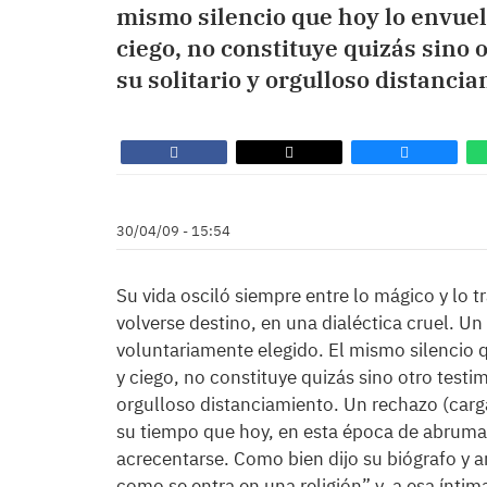
mismo silencio que hoy lo envuelv
ciego, no constituye quizás sino 
su solitario y orgulloso distanci
30/04/09 - 15:54
Su vida osciló siempre entre lo mágico y lo tr
volverse destino, en una dialéctica cruel. U
voluntariamente elegido. El mismo silencio qu
y ciego, no constituye quizás sino otro testim
orgulloso distanciamiento. Un rechazo (carga
su tiempo que hoy, en esta época de abrumad
acrecentarse. Como bien dijo su biógrafo y am
como se entra en una religión” y, a esa ínti