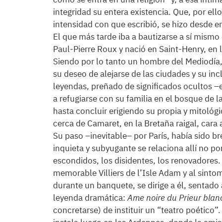
integridad su entera existencia. Que, por ello
intensidad con que escribió, se hizo desde e
El que más tarde iba a bautizarse a sí mism
Paul-Pierre Roux y nació en Saint-Henry, en 
Siendo por lo tanto un hombre del Mediodía, 
su deseo de alejarse de las ciudades y su inc
leyendas, preñado de significados ocultos –e
a refugiarse con su familia en el bosque de l
hasta concluir erigiendo su propia y mitológ
cerca de Camaret, en la Bretaña raigal, cara 
Su paso –inevitable– por París, había sido br
inquieta y subyugante se relaciona allí no p
escondidos, los disidentes, los renovadores
memorable Villiers de l’Isle Adam y al sint
durante un banquete, se dirige a él, sentado
leyenda dramática:
Ame noire du Prieur blan
concretarse) de instituir un “teatro poético