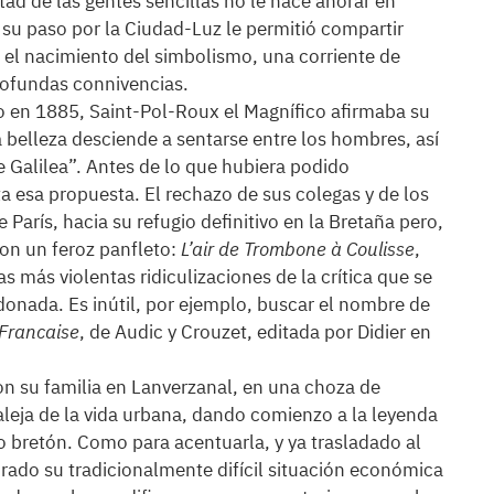
tad de las gentes sencillas no le hace añorar en
, su paso por la Ciudad-Luz le permitió compartir
 el nacimiento del simbolismo, una corriente de
profundas connivencias.
o en 1885, Saint-Pol-Roux el Magnífico afirmaba su
a belleza desciende a sentarse entre los hombres, así
 Galilea”. Antes de lo que hubiera podido
ta esa propuesta. El rechazo de sus colegas y de los
e París, hacia su refugio definitivo en la Bretaña pero,
on un feroz panfleto:
L’air de Trombone à Coulisse
,
 más violentas ridiculizaciones de la crítica que se
onada. Es inútil, por ejemplo, buscar el nombre de
e Francaise
, de Audic y Crouzet, editada por Didier en
on su familia en Lanverzanal, en una choza de
e aleja de la vida urbana, dando comienzo a la leyenda
to bretón. Como para acentuarla, y ya trasladado al
ado su tradicionalmente difícil situación económica