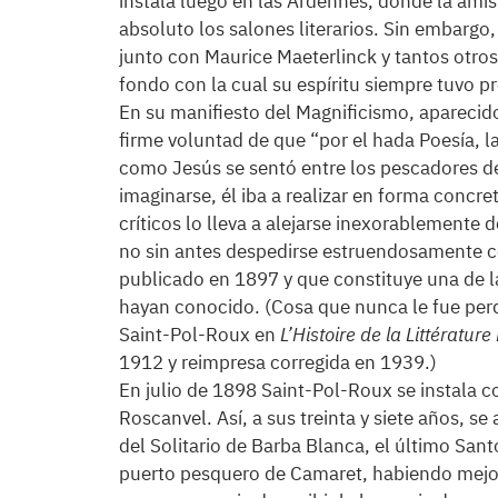
instala luego en las Ardennes, donde la amis
absoluto los salones literarios. Sin embargo
junto con Maurice Maeterlinck y tantos otros
fondo con la cual su espíritu siempre tuvo 
En su manifiesto del Magnificismo, aparecid
firme voluntad de que “por el hada Poesía, l
como Jesús se sentó entre los pescadores de
imaginarse, él iba a realizar en forma concre
críticos lo lleva a alejarse inexorablemente d
no sin antes despedirse estruendosamente c
publicado en 1897 y que constituye una de las
hayan conocido. (Cosa que nunca le fue perd
Saint-Pol-Roux en
L’Histoire de la Littératur
1912 y reimpresa corregida en 1939.)
En julio de 1898 Saint-Pol-Roux se instala c
Roscanvel. Así, a sus treinta y siete años, s
del Solitario de Barba Blanca, el último San
puerto pesquero de Camaret, habiendo mejor