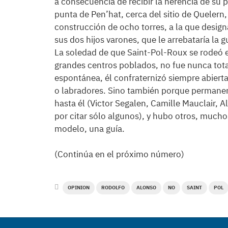
a consecuencia de recibir la herencia de su 
punta de Pen’hat, cerca del sitio de Quelern,
construcción de ocho torres, a la que desig
sus dos hijos varones, que le arrebataría la g
La soledad de que Saint-Pol-Roux se rodeó en
grandes centros poblados, no fue nunca tota
espontánea, él confraternizó siempre abiert
o labradores. Sino también porque permanen
hasta él (Victor Segalen, Camille Mauclair, A
por citar sólo algunos), y hubo otros, mucho
modelo, una guía.
(Continúa en el próximo número)
OPINION
RODOLFO
ALONSO
NO
SAINT
POL