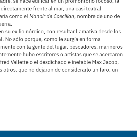
padre, se hace edificar en un promontorio rocoso, la
 directamente frente al mar, una casi teatral
naría como el
Manoir de Coecilian
, nombre de uno de
uerra.
 su exilio nórdico, con resultar llamativa desde los
l. No sólo porque, como le surgía en forma
amente con la gente del lugar, pescadores, marineros
temente hubo escritores o artistas que se acercaron
lfred Vallette o el desdichado e inefable Max Jacob,
s otros, que no dejaron de considerarlo un faro, un