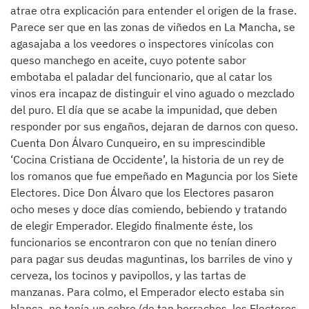
atrae otra explicación para entender el origen de la frase.
Parece ser que en las zonas de viñedos en La Mancha, se
agasajaba a los veedores o inspectores vinícolas con
queso manchego en aceite, cuyo potente sabor
embotaba el paladar del funcionario, que al catar los
vinos era incapaz de distinguir el vino aguado o mezclado
del puro. El día que se acabe la impunidad, que deben
responder por sus engaños, dejaran de darnos con queso.
Cuenta Don Álvaro Cunqueiro, en su imprescindible
‘Cocina Cristiana de Occidente’, la historia de un rey de
los romanos que fue empeñado en Maguncia por los Siete
Electores. Dice Don Álvaro que los Electores pasaron
ocho meses y doce días comiendo, bebiendo y tratando
de elegir Emperador. Elegido finalmente éste, los
funcionarios se encontraron con que no tenían dinero
para pagar sus deudas maguntinas, los barriles de vino y
cerveza, los tocinos y pavipollos, y las tartas de
manzanas. Para colmo, el Emperador electo estaba sin
blanca, no tenía un cobre (de tan borrachos, los Electores