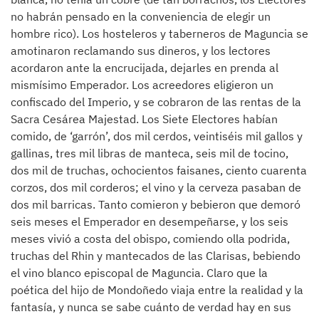
no habrán pensado en la conveniencia de elegir un
hombre rico). Los hosteleros y taberneros de Maguncia se
amotinaron reclamando sus dineros, y los lectores
acordaron ante la encrucijada, dejarles en prenda al
mismísimo Emperador. Los acreedores eligieron un
confiscado del Imperio, y se cobraron de las rentas de la
Sacra Cesárea Majestad. Los Siete Electores habían
comido, de ‘garrón’, dos mil cerdos, veintiséis mil gallos y
gallinas, tres mil libras de manteca, seis mil de tocino,
dos mil de truchas, ochocientos faisanes, ciento cuarenta
corzos, dos mil corderos; el vino y la cerveza pasaban de
dos mil barricas. Tanto comieron y bebieron que demoró
seis meses el Emperador en desempeñarse, y los seis
meses vivió a costa del obispo, comiendo olla podrida,
truchas del Rhin y mantecados de las Clarisas, bebiendo
el vino blanco episcopal de Maguncia. Claro que la
poética del hijo de Mondoñedo viaja entre la realidad y la
fantasía, y nunca se sabe cuánto de verdad hay en sus