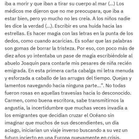
iba a morir y que iban a tirar su cuerpo al mar (…) Los
médicos me dijeron que no me preocupara, que iba a
estar bien, pero yo mucho no les creía. A los niños nadie
les dice la verdad (…). Escribir es una huida hacia las
estrellas. Es hacer magia con las letras en la punta de los
dedos, como cuando acaricias. Es soñar que las palabras
son gomas de borrar la tristeza. Por eso, con poco más de
diez años yo intentaba un pase de magia escribiéndole al
abuelo Joaquín para contarle mis pesares de niña recién
emigrada. En esta primera carta cabalga mi letra menuda
y esforzada a caballo de las arrugas del tiempo. Quejas y
lamentos navegando hacia ninguna parte…”. No todas
fueron rosas en aquellas travesías hacia lo desconocido.
Carmen, como buena escritora, sabe transmitirnos la
angustia, la incertidumbre que muchas veces invadía a
los emigrantes que decidían cruzar el Océano sin
imaginar que muchos de sus descendientes, un día
aciago, iniciarían un viaje inverso buscando a su vez un
futuro incierto en una Europa nuevamente en crisis.