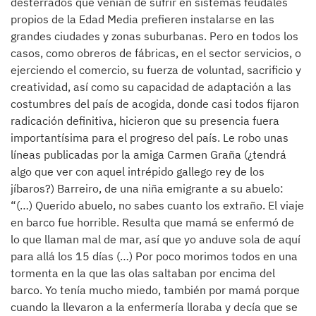
desterrados que venían de sufrir en sistemas feudales
propios de la Edad Media prefieren instalarse en las
grandes ciudades y zonas suburbanas. Pero en todos los
casos, como obreros de fábricas, en el sector servicios, o
ejerciendo el comercio, su fuerza de voluntad, sacrificio y
creatividad, así como su capacidad de adaptación a las
costumbres del país de acogida, donde casi todos fijaron
radicación definitiva, hicieron que su presencia fuera
importantísima para el progreso del país. Le robo unas
líneas publicadas por la amiga Carmen Graña (¿tendrá
algo que ver con aquel intrépido gallego rey de los
jíbaros?) Barreiro, de una niña emigrante a su abuelo:
“(…) Querido abuelo, no sabes cuanto los extraño. El viaje
en barco fue horrible. Resulta que mamá se enfermó de
lo que llaman mal de mar, así que yo anduve sola de aquí
para allá los 15 días (…) Por poco morimos todos en una
tormenta en la que las olas saltaban por encima del
barco. Yo tenía mucho miedo, también por mamá porque
cuando la llevaron a la enfermería lloraba y decía que se