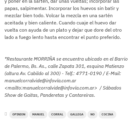
y poner en la sartén, dar unas vueltas; incorporar las
papas, salpimentar. Incorporar los huevos sin batir y
mezclar bien todo. Volcar la mezcla en una sartén
aceitada y bien caliente. Cuando cuaje el huevo dar
vuelta con ayuda de un plato y dejar que dore del otro
lado a fuego lento hasta encontrar el punto preferido.
*Restaurante MORRIÑA se encuentra ubicado en el Barrio
de Palermo, Bs. As., calle Zapata 301, esquina Matienzo
(altura Av. Cabildo al 300) - Telf.: 4771-0190 / E-Mail:
manuelcorralvide@infovía.com.ar
<mailto:manuelcorralvide@infovía.com.ar> / Sábados
Show de Gaitas, Panderetas y Cantareiras.
OPINION
MANUEL
CORRAL
GALLEGA
NO
COCINA