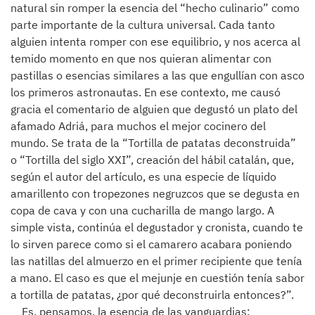
natural sin romper la esencia del “hecho culinario” como
parte importante de la cultura universal. Cada tanto
alguien intenta romper con ese equilibrio, y nos acerca al
temido momento en que nos quieran alimentar con
pastillas o esencias similares a las que engullían con asco
los primeros astronautas. En ese contexto, me causó
gracia el comentario de alguien que degustó un plato del
afamado Adriá, para muchos el mejor cocinero del
mundo. Se trata de la “Tortilla de patatas deconstruida”
o “Tortilla del siglo XXI”, creación del hábil catalán, que,
según el autor del artículo, es una especie de líquido
amarillento con tropezones negruzcos que se degusta en
copa de cava y con una cucharilla de mango largo. A
simple vista, continúa el degustador y cronista, cuando te
lo sirven parece como si el camarero acabara poniendo
las natillas del almuerzo en el primer recipiente que tenía
a mano. El caso es que el mejunje en cuestión tenía sabor
a tortilla de patatas, ¿por qué deconstruirla entonces?”.
Es, pensamos, la esencia de las vanguardias: