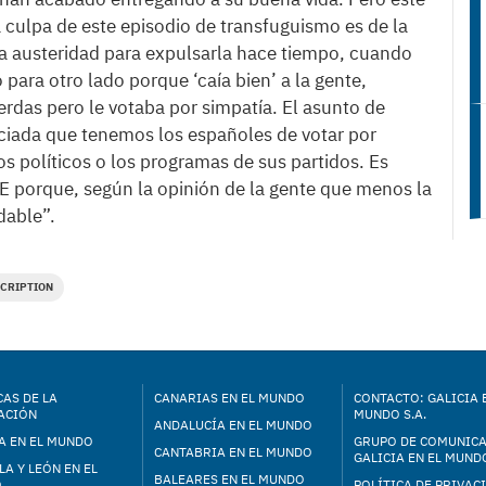
a culpa de este episodio de transfuguismo es de la
 la austeridad para expulsarla hace tiempo, cuando
 para otro lado porque ‘caía bien’ a la gente,
erdas pero le votaba por simpatía. El asunto de
iada que tenemos los españoles de votar por
s políticos o los programas de sus partidos. Es
E porque, según la opinión de la gente que menos la
dable”.
CRIPTION
AS DE LA
CANARIAS EN EL MUNDO
CONTACTO: GALICIA 
ACIÓN
MUNDO S.A.
ANDALUCÍA EN EL MUNDO
A EN EL MUNDO
GRUPO DE COMUNIC
CANTABRIA EN EL MUNDO
GALICIA EN EL MUNDO
LA Y LEÓN EN EL
BALEARES EN EL MUNDO
O
POLÍTICA DE PRIVAC