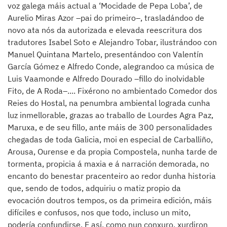
voz galega máis actual a ‘Mocidade de Pepa Loba’, de
Aurelio Miras Azor –pai do primeiro–, trasladándoo de
novo ata nós da autorizada e elevada reescritura dos
tradutores Isabel Soto e Alejandro Tobar, ilustrándoo con
Manuel Quintana Martelo, presentándoo con Valentín
García Gómez e Alfredo Conde, alegrandoo ca música de
Luis Vaamonde e Alfredo Dourado –fillo do inolvidable
Fito, de A Roda–.... Fixérono no ambientado Comedor dos
Reies do Hostal, na penumbra ambiental lograda cunha
luz inmellorable, grazas ao traballo de Lourdes Agra Paz,
Maruxa, e de seu fillo, ante máis de 300 personalidades
chegadas de toda Galicia, moi en especial de Carballiño,
Arousa, Ourense e da propia Compostela, nunha tarde de
tormenta, propicia á maxia e á narración demorada, no
encanto do benestar pracenteiro ao redor dunha historia
que, sendo de todos, adquiriu o matiz propio da
evocación doutros tempos, os da primeira edición, máis
difíciles e confusos, nos que todo, incluso un mito,
podería confundirse. E así, como nun conxuro, xurdiron