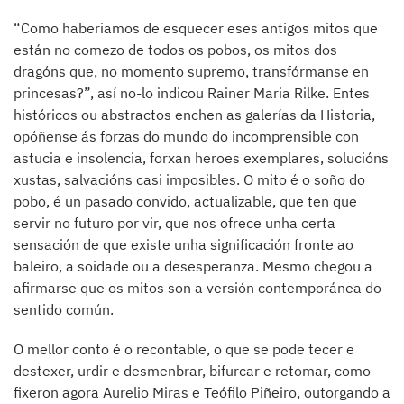
“Como haberiamos de esquecer eses antigos mitos que
están no comezo de todos os pobos, os mitos dos
dragóns que, no momento supremo, transfórmanse en
princesas?”, así no-lo indicou Rainer Maria Rilke. Entes
históricos ou abstractos enchen as galerías da Historia,
opóñense ás forzas do mundo do incomprensible con
astucia e insolencia, forxan heroes exemplares, solucións
xustas, salvacións casi imposibles. O mito é o soño do
pobo, é un pasado convido, actualizable, que ten que
servir no futuro por vir, que nos ofrece unha certa
sensación de que existe unha significación fronte ao
baleiro, a soidade ou a desesperanza. Mesmo chegou a
afirmarse que os mitos son a versión contemporánea do
sentido común.
O mellor conto é o recontable, o que se pode tecer e
destexer, urdir e desmenbrar, bifurcar e retomar, como
fixeron agora Aurelio Miras e Teófilo Piñeiro, outorgando a