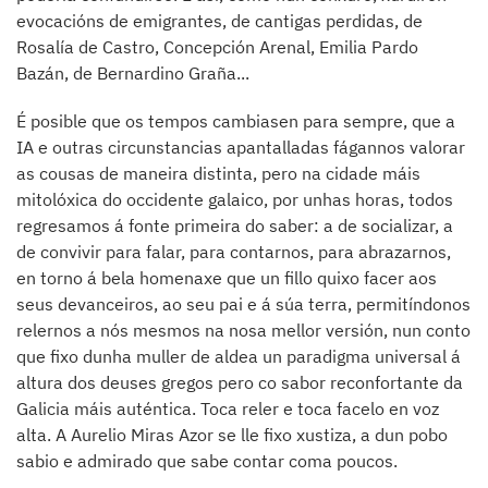
evocacións de emigrantes, de cantigas perdidas, de
Rosalía de Castro, Concepción Arenal, Emilia Pardo
Bazán, de Bernardino Graña...
É posible que os tempos cambiasen para sempre, que a
IA e outras circunstancias apantalladas fágannos valorar
as cousas de maneira distinta, pero na cidade máis
mitolóxica do occidente galaico, por unhas horas, todos
regresamos á fonte primeira do saber: a de socializar, a
de convivir para falar, para contarnos, para abrazarnos,
en torno á bela homenaxe que un fillo quixo facer aos
seus devanceiros, ao seu pai e á súa terra, permitíndonos
relernos a nós mesmos na nosa mellor versión, nun conto
que fixo dunha muller de aldea un paradigma universal á
altura dos deuses gregos pero co sabor reconfortante da
Galicia máis auténtica. Toca reler e toca facelo en voz
alta. A Aurelio Miras Azor se lle fixo xustiza, a dun pobo
sabio e admirado que sabe contar coma poucos.