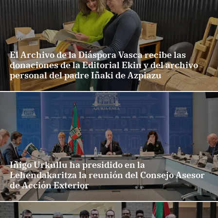
El Archivo de la Diáspora Vasca recibe las
donaciones de la Editorial Ekin y del archivo
personal del padre Iñaki de Azpiazu
Iñigo Urkullu ha presidido en la
Lehendakaritza la reunión del Consejo Asesor
de Acción Exterior