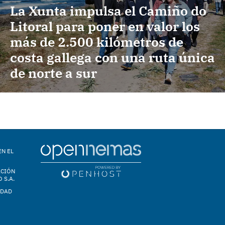
La Xunta impulsa el Camiño do
Litoral para poner en valor los
más de 2.500 kilómetros de
costa gallega con una ruta única
de norte a sur
EN EL
ACIÓN
 S.A.
IDAD