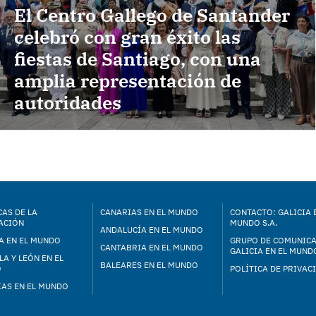
El Centro Gallego de Santander
celebró con gran éxito las
fiestas de Santiago, con una
amplia representación de
autoridades
AS DE LA
CANARIAS EN EL MUNDO
CONTACTO: GALICIA 
ACIÓN
MUNDO S.A.
ANDALUCÍA EN EL MUNDO
A EN EL MUNDO
GRUPO DE COMUNIC
CANTABRIA EN EL MUNDO
GALICIA EN EL MUNDO
LA Y LEÓN EN EL
BALEARES EN EL MUNDO
O
POLÍTICA DE PRIVAC
IAS EN EL MUNDO