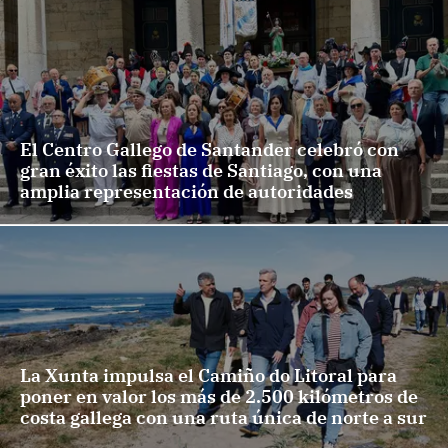
El Centro Gallego de Santander celebró con
gran éxito las fiestas de Santiago, con una
amplia representación de autoridades
La Xunta impulsa el Camiño do Litoral para
poner en valor los más de 2.500 kilómetros de
costa gallega con una ruta única de norte a sur