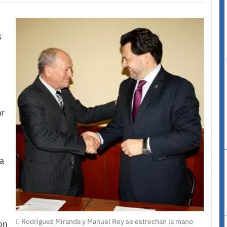
s
ar
a
Rodríguez Miranda y Manuel Rey se estrechan la mano
on