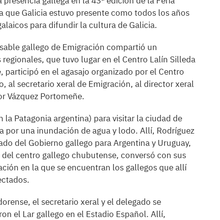
presencia gallega en la 43ª edición de la Feria
la que Galicia estuvo presente como todos los años
alaicos para difundir la cultura de Galicia.
nsable gallego de Emigración compartió un
regionales, que tuvo lugar en el Centro Lalín Silleda
e, participó en el agasajo organizado por el Centro
o, al secretario xeral de Emigración, al director xeral
ctor Vázquez Portomeñe.
n la Patagonia argentina) para visitar la ciudad de
por una inundación de agua y lodo. Allí, Rodríguez
ado del Gobierno gallego para Argentina y Uruguay,
 del centro gallego chubutense, conversó con sus
ación en la que se encuentran los gallegos que allí
ectados.
dorense, el secretario xeral y el delegado se
on el Lar gallego en el Estadio Español. Allí,