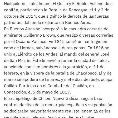
Huilquilemu, Talcahuano, El Quillo y El Roble. Ascendido a
capitán, participó en la Batalla de Rancagua, el 1 y 2 de
octubre de 1814, que significó la derrota de las fuerzas
patriotas, debiendo exiliarse en Buenos Aires.
En Buenos Aires se incorporó a la escuadra corsaria del
almirante Guillermo Brown, que realizó diversas correrías
por el Océano Pacífico. En 1815 sufrió un naufragio en
cabo de Hornos, salvándose a duras penas. En 1816 se
unió al Ejército de los Andes, al mando del general José
de San Martín. Éste le envió a tomar la ciudad de Talca,
venciendo con cien hombres a la guarnición, el 11 de
febrero, en la víspera de la batalla de Chacabuco. El 9 de
marzo se apodera de Linares, y siete días después ocupa
Chillán. Participa en el Combate del Gavilán, en
Concepción, el 5 de mayo de 1817.
El archipiélago de Chiloé, Nueva Galicia, seguía bajo
control efectivo de la monarquía española y su población
se declaraba mayoritariamente realista, enemiga de los
republicanos chilenos. Así, los soldados chilotes