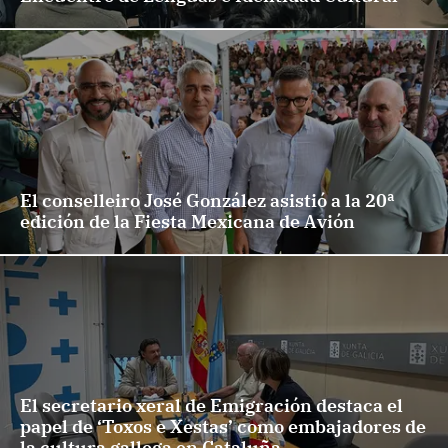
El conselleiro José González asistió a la 20ª
edición de la Fiesta Mexicana de Avión
El secretario xeral de Emigración destaca el
papel de ‘Toxos e Xestas’ como embajadores de
la cultura gallega en Cataluña