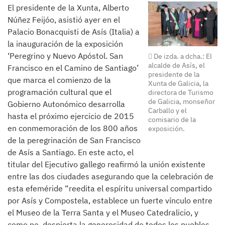
El presidente de la Xunta, Alberto
Núñez Feijóo, asistió ayer en el
Palacio Bonacquisti de Asís (Italia) a
la inauguración de la exposición
‘Peregrino y Nuevo Apóstol. San
De izda. a dcha.: El
alcalde de Asís, el
Francisco en el Camino de Santiago’
presidente de la
que marca el comienzo de la
Xunta de Galicia, la
programación cultural que el
directora de Turismo
de Galicia, monseñor
Gobierno Autonómico desarrolla
Carballo y el
hasta el próximo ejercicio de 2015
comisario de la
en conmemoración de los 800 años
exposición.
de la peregrinación de San Francisco
de Asís a Santiago. En este acto, el
titular del Ejecutivo gallego reafirmó la unión existente
entre las dos ciudades asegurando que la celebración de
esta efeméride “reedita el espíritu universal compartido
por Asís y Compostela, establece un fuerte vínculo entre
el Museo de la Terra Santa y el Museo Catedralicio, y
como no, despierta la generosidad de todos los pueblos