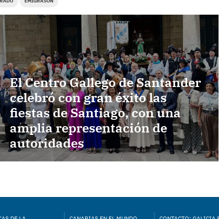
ERADO
EMIGRASON
El Centro Gallego de Santander
celebró con gran éxito las
fiestas de Santiago, con una
amplia representación de
autoridades
AS DE LA
CANARIAS EN EL MUNDO
CONTACTO: GALICIA 