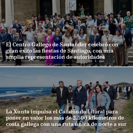
El Centro Gallego de Santander celebró con
gran éxito las fiestas de Santiago, con una
amplia representación de autoridades
La Xunta impulsa el Camiño do Litoral para
poner en valor los más de 2.500 kilómetros de
costa gallega con una ruta única de norte a sur